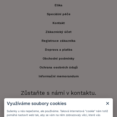
Etika
Speciální péče
Kontakt
Zákaznický účet
Registrace zákazníka
Doprava a platba
Obchodní podmínky
Ochrana osobních údajů
Informační memorandum
Zůstaňte s námi v kontaktu.
Využíváme soubory cookies
Sušenky u nás nepečeme, ale používáme. Taková internetová "cookie" nám totiž
pomáhá nastavit web tak, aby se vám na něm zobrazovaly věci, které vás
Přijímáme platby: