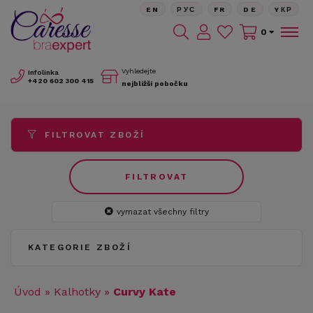
EN
РУС
FR
DE
YКР
0
Vyhledejte
Infolinka
+420
602 300 415
nejbližší pobočku
FILTROVAT ZBOŽÍ
FILTROVAT
vymazat všechny filtry
KATEGORIE ZBOŽÍ
Úvod
»
Kalhotky
»
Curvy Kate