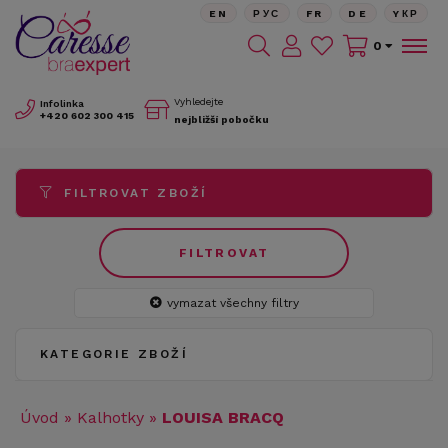
EN
РУС
FR
DE
YКР
0
Vyhledejte
Infolinka
+420
602 300 415
nejbližší pobočku
FILTROVAT ZBOŽÍ
FILTROVAT
vymazat všechny filtry
KATEGORIE ZBOŽÍ
Úvod
»
Kalhotky
»
LOUISA BRACQ