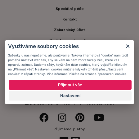
Speciální péče
Kontakt
Zákaznický účet
Registrace zákazníka
Využíváme soubory cookies
Doprava a platba
Sušenky u nás nepečeme, ale používáme. Taková internetová "cookie" nám totiž
pomáhá nastavit web tak, aby se vám na něm zobrazovaly věci, které vás
Obchodní podmínky
opravdu zajímají. Budeme rády, když nám dáte souhlas, který vyjádříte kliknutím
na „Přijmout vše“. Nastavení cookies můžete kdykoliv změnit přes „Nastavení
Ochrana osobních údajů
cookies“ v zápatí stránky. Více informací získáte na stránce
Zpracování cookies
.
Informační memorandum
Přijmout vše
Nastavení
Zůstaňte s námi v kontaktu.
Přijímáme platby: