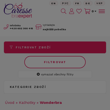
EN
РУС
FR
DE
YКР
0
Vyhledejte
Infolinka
+420
602 300 415
nejbližší pobočku
FILTROVAT ZBOŽÍ
FILTROVAT
vymazat všechny filtry
KATEGORIE ZBOŽÍ
Úvod
»
Kalhotky
»
Wonderbra