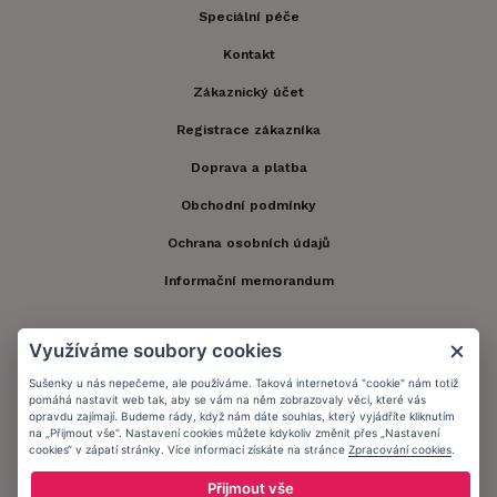
Speciální péče
Kontakt
Zákaznický účet
Registrace zákazníka
Doprava a platba
Obchodní podmínky
Ochrana osobních údajů
Informační memorandum
Zůstaňte s námi v kontaktu.
Využíváme soubory cookies
Sušenky u nás nepečeme, ale používáme. Taková internetová "cookie" nám totiž
pomáhá nastavit web tak, aby se vám na něm zobrazovaly věci, které vás
opravdu zajímají. Budeme rády, když nám dáte souhlas, který vyjádříte kliknutím
na „Přijmout vše“. Nastavení cookies můžete kdykoliv změnit přes „Nastavení
Přijímáme platby:
cookies“ v zápatí stránky. Více informací získáte na stránce
Zpracování cookies
.
Přijmout vše