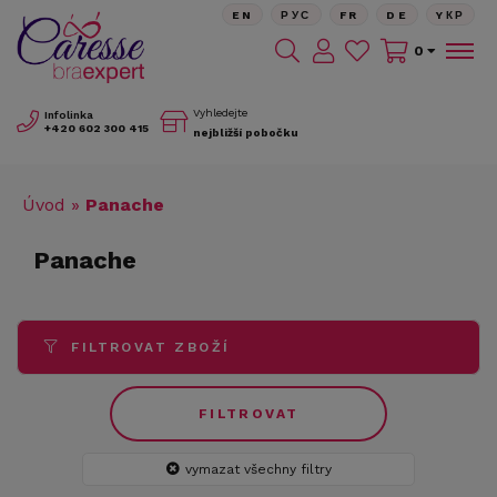
EN
РУС
FR
DE
YКР
0
Vyhledejte
Infolinka
+420
602 300 415
nejbližší pobočku
Úvod
»
Panache
Panache
FILTROVAT ZBOŽÍ
FILTROVAT
vymazat všechny filtry