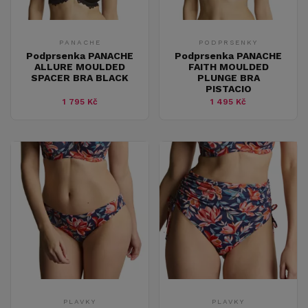
PANACHE
PODPRSENKY
Podprsenka PANACHE
Podprsenka PANACHE
ALLURE MOULDED
FAITH MOULDED
SPACER BRA BLACK
PLUNGE BRA
PISTACIO
1 795 Kč
1 495 Kč
PLAVKY
PLAVKY