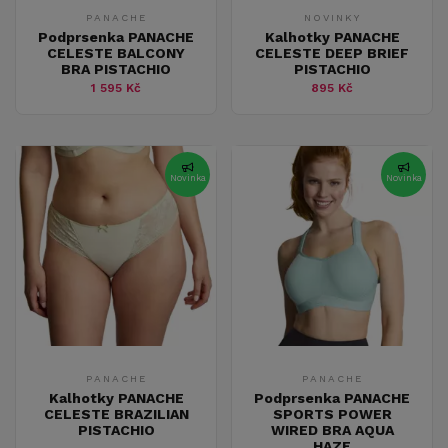
PANACHE
NOVINKY
Podprsenka PANACHE
Kalhotky PANACHE
CELESTE BALCONY
CELESTE DEEP BRIEF
BRA PISTACHIO
PISTACHIO
1 595 Kč
895 Kč
Novinka
Novinka
PANACHE
PANACHE
Kalhotky PANACHE
Podprsenka PANACHE
CELESTE BRAZILIAN
SPORTS POWER
PISTACHIO
WIRED BRA AQUA
HAZE