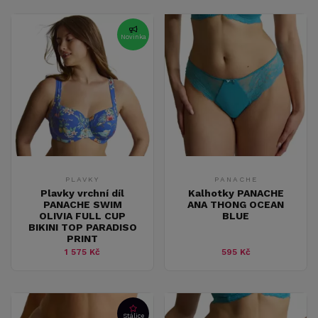
Novinka
PLAVKY
PANACHE
Plavky vrchní díl
Kalhotky PANACHE
PANACHE SWIM
ANA THONG OCEAN
OLIVIA FULL CUP
BLUE
BIKINI TOP PARADISO
PRINT
1 575 Kč
595 Kč
Stálice