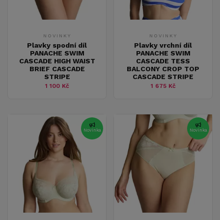
NOVINKY
NOVINKY
Plavky spodní díl
Plavky vrchní díl
PANACHE SWIM
PANACHE SWIM
CASCADE HIGH WAIST
CASCADE TESS
BRIEF CASCADE
BALCONY CROP TOP
STRIPE
CASCADE STRIPE
1 100 Kč
1 675 Kč
Novinka
Novinka