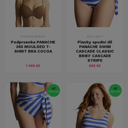
PODPRSENKY
NOVINKY
Podprsenka PANACHE
Plavky spodní díl
365 MOULDED T-
PANACHE SWIM
SHIRT BRA COCOA
CASCADE CLASSIC
BRIEF CASCADE
STRIPE
1 595 Kč
995 Kč
Novinka
Novinka