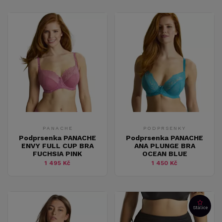
PANACHE
PODPRSENKY
Podprsenka PANACHE
Podprsenka PANACHE
ENVY FULL CUP BRA
ANA PLUNGE BRA
FUCHSIA PINK
OCEAN BLUE
1 495 Kč
1 450 Kč
Stálice