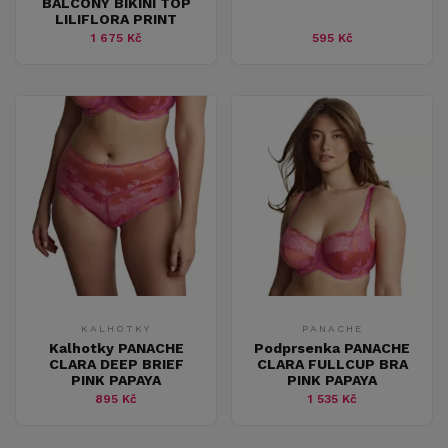
BALCONY BIKINI TOP
LILIFLORA PRINT
1 675 Kč
595 Kč
KALHOTKY
PANACHE
Kalhotky PANACHE
Podprsenka PANACHE
CLARA DEEP BRIEF
CLARA FULLCUP BRA
PINK PAPAYA
PINK PAPAYA
895 Kč
1 535 Kč