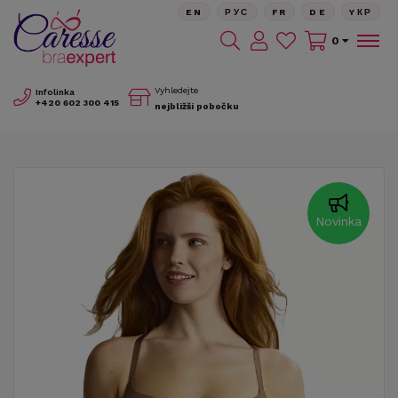
EN
РУС
FR
DE
YКР
0
Vyhledejte
Infolinka
+420
602 300 415
nejbližší pobočku
Novinka