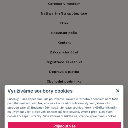
Caresse v médiích
Naši partneři a spolupráce
Etika
Speciální péče
Kontakt
Zákaznický účet
Registrace zákazníka
Doprava a platba
Obchodní podmínky
Využíváme soubory cookies
Ochrana osobních údajů
Sušenky u nás nepečeme, ale používáme. Taková internetová "cookie" nám totiž
Informační memorandum
pomáhá nastavit web tak, aby se vám na něm zobrazovaly věci, které vás
opravdu zajímají. Budeme rády, když nám dáte souhlas, který vyjádříte kliknutím
na „Přijmout vše“. Nastavení cookies můžete kdykoliv změnit přes „Nastavení
cookies“ v zápatí stránky. Více informací získáte na stránce
Zpracování cookies
.
Zůstaňte s námi v kontaktu.
Přijmout vše