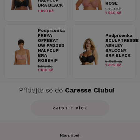
HALFCUP
ROSE
BRA BLACK
1 950 Kč
1 820 Kč
1 560 Kč
Podprsenka
FREYA
Podprsenka
OFFBEAT
SCULPTRESSE
UW PADDED
ASHLEY
HALFCUP
BALCONY
BRA
BRA BLACK
ROSEHIP
2 080 Kč
1 872 Kč
1 475 Kč
1 180 Kč
Přidejte se do
Caresse Clubu!
ZJISTIT VÍCE
Náš příběh