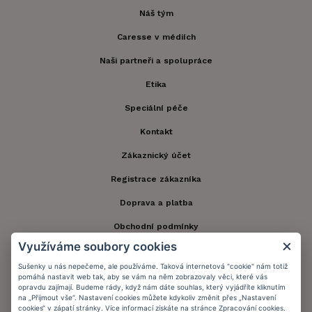
Náš tým
Caresse v médiích
Naši partneři a spolupráce
Etika
Speciální péče
Kontakt
Zákaznický účet
Registrace zákazníka
Doprava a platba
Obchodní podmínky
Využíváme soubory cookies
Ochrana osobních údajů
Sušenky u nás nepečeme, ale používáme. Taková internetová "cookie" nám totiž
Informační memorandum
pomáhá nastavit web tak, aby se vám na něm zobrazovaly věci, které vás
opravdu zajímají. Budeme rády, když nám dáte souhlas, který vyjádříte kliknutím
na „Přijmout vše“. Nastavení cookies můžete kdykoliv změnit přes „Nastavení
cookies“ v zápatí stránky. Více informací získáte na stránce
Zpracování cookies
.