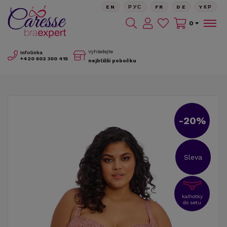
EN
РУС
FR
DE
YКР
0
Vyhledejte
Infolinka
+420
602 300 415
nejbližší pobočku
-20%
Sleva
kalhotky
do setu