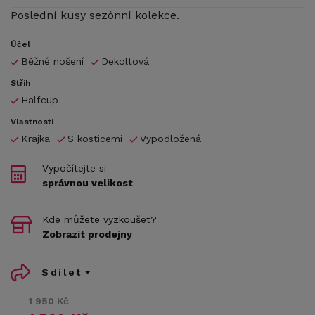
Poslední kusy sezónní kolekce.
Účel
Běžné nošení
Dekoltová
Střih
Halfcup
Vlastnosti
Krajka
S kosticemi
Vypodložená
Vypočítejte si
správnou velikost
Kde můžete vyzkoušet?
Zobrazit prodejny
Sdílet
1 950 Kč