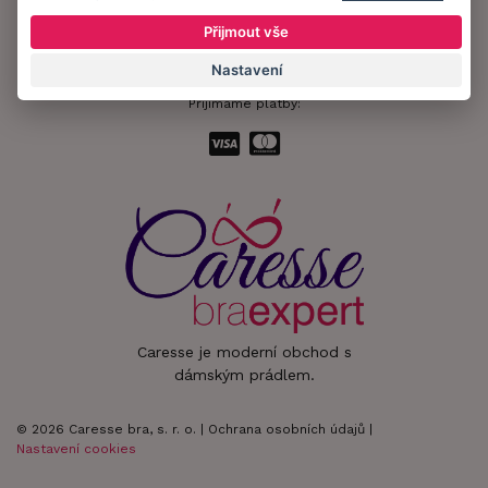
Zůstaňte s námi v kontaktu.
Přijmout vše
Nastavení
Přijímáme platby:
Caresse je moderní obchod s
dámským prádlem.
© 2026 Caresse bra, s. r. o. |
Ochrana osobních údajů
|
Nastavení cookies