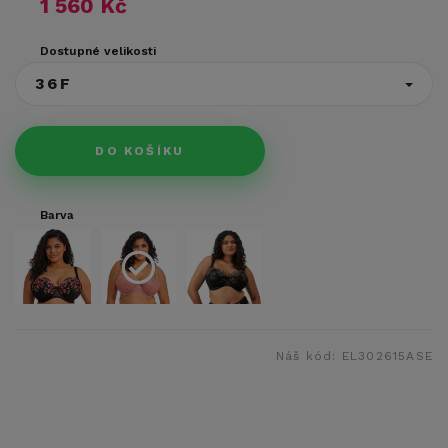
1 560 Kč
Dostupné velikosti
36F
DO KOŠÍKU
Barva
Náš kód:
EL302615ASE