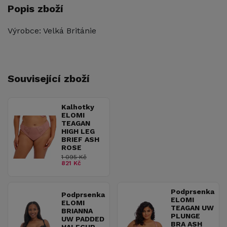
Popis zboží
Výrobce: Velká Británie
Související zboží
Kalhotky
ELOMI
TEAGAN
HIGH LEG
BRIEF ASH
ROSE
1 095 Kč
821 Kč
Podprsenka
Podprsenka
ELOMI
ELOMI
TEAGAN UW
BRIANNA
PLUNGE
UW PADDED
BRA ASH