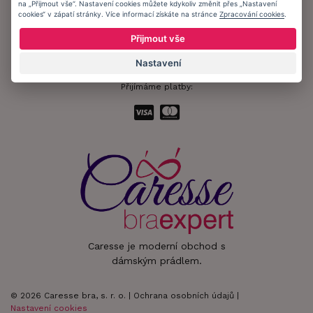
na „Přijmout vše“. Nastavení cookies můžete kdykoliv změnit přes „Nastavení
cookies“ v zápatí stránky. Více informací získáte na stránce
Zpracování cookies
.
Zůstaňte s námi v kontaktu.
Přijmout vše
Nastavení
Přijímáme platby:
Caresse je moderní obchod s
dámským prádlem.
© 2026 Caresse bra, s. r. o. |
Ochrana osobních údajů
|
Nastavení cookies