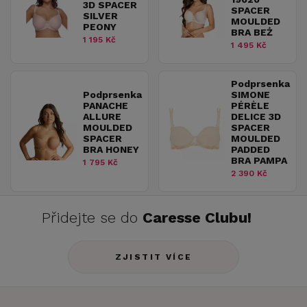
3D SPACER
SPACER
SILVER
MOULDED
PEONY
BRA BEŻ
1 195 Kč
1 495 Kč
Podprsenka
Podprsenka
SIMONE
PANACHE
PÉRÈLE
ALLURE
DELICE 3D
MOULDED
SPACER
SPACER
MOULDED
BRA HONEY
PADDED
BRA PAMPA
1 795 Kč
2 390 Kč
Přidejte se do
Caresse Clubu!
ZJISTIT VÍCE