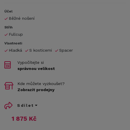
Účel
Běžné nošení
Střih
Fullcup
Vlastnosti
Hladká
S kosticemi
Spacer
Vypočítejte si
správnou velikost
Kde můžete vyzkoušet?
Zobrazit prodejny
Sdílet
1 875 Kč