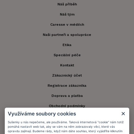
Náš příběh
Náš tým
Caresse v médiích
Naši partneři a spolupráce
Etika
Speciální péče
Kontakt
Zákaznický účet
Registrace zákazníka
Doprava a platba
Obchodní podmínky
Využíváme soubory cookies
Ochrana osobních údajů
Sušenky u nás nepečeme, ale používáme. Taková internetová "cookie" nám totiž
Informační memorandum
pomáhá nastavit web tak, aby se vám na něm zobrazovaly věci, které vás
opravdu zajímají. Budeme rády, když nám dáte souhlas, který vyjádříte kliknutím