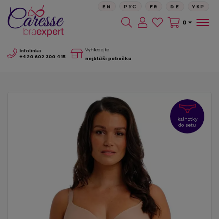
EN
РУС
FR
DE
YКР
0
Vyhledejte
Infolinka
+420
602 300 415
nejbližší pobočku
kalhotky
do setu