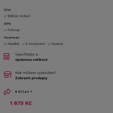
Účel
Běžné nošení
Střih
Fullcup
Vlastnosti
Hladká
S kosticemi
Spacer
Vypočítejte si
správnou velikost
Kde můžete vyzkoušet?
Zobrazit prodejny
Sdílet
1 875 Kč