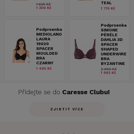
TEAL
1 625 Kč
1 300 Kč
1 715 Kč
Podprsenka
Podprsenka
SIMONE
MEDIOLANO
PÉRÈLE
LAURA
DAHLIA 3D
19020
SPACER
SPACER
SHAPED
MOULDED
UNDERWIRE
BRA
BRA
CZARNY
BYZANTINE
1 495 Kč
2 490 Kč
1 992 Kč
Přidejte se do
Caresse Clubu!
ZJISTIT VÍCE