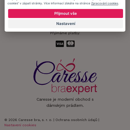
cookies“ v zápatí stránky. Více informací získáte na stránce
Zpracování cookies
.
Zůstaňte s námi v kontaktu.
Přijmout vše
Nastavení
Přijímáme platby:
Caresse je moderní obchod s
dámským prádlem.
© 2026 Caresse bra, s. r. o. |
Ochrana osobních údajů
|
Nastavení cookies