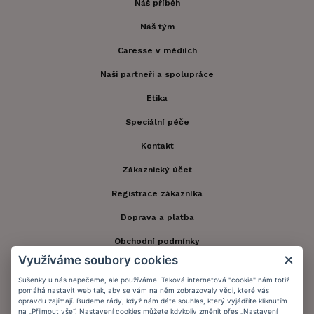
Náš příběh
Náš tým
Caresse v médiích
Naši partneři a spolupráce
Etika
Speciální péče
Kontakt
Zákaznický účet
Registrace zákazníka
Doprava a platba
Obchodní podmínky
Využíváme soubory cookies
Ochrana osobních údajů
Sušenky u nás nepečeme, ale používáme. Taková internetová "cookie" nám totiž
Informační memorandum
pomáhá nastavit web tak, aby se vám na něm zobrazovaly věci, které vás
opravdu zajímají. Budeme rády, když nám dáte souhlas, který vyjádříte kliknutím
na „Přijmout vše“. Nastavení cookies můžete kdykoliv změnit přes „Nastavení