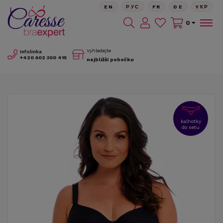
EN
РУС
FR
DE
YКР
0
Vyhledejte
Infolinka
+420
602 300 415
nejbližší pobočku
kalhotky
do setu