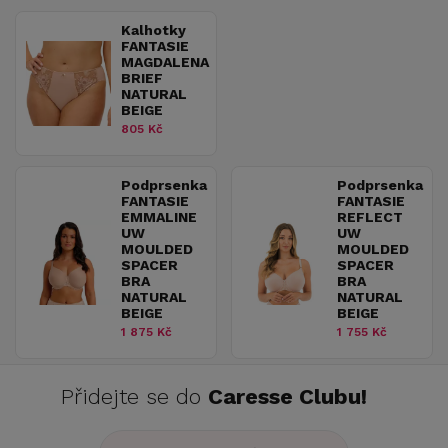
Kalhotky
FANTASIE
MAGDALENA
BRIEF
NATURAL
BEIGE
805 Kč
Podprsenka
Podprsenka
FANTASIE
FANTASIE
EMMALINE
REFLECT
UW
UW
MOULDED
MOULDED
SPACER
SPACER
BRA
BRA
NATURAL
NATURAL
BEIGE
BEIGE
1 875 Kč
1 755 Kč
Přidejte se do
Caresse Clubu!