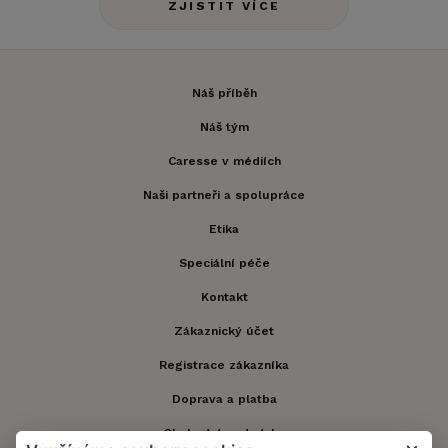
ZJISTIT VÍCE
Náš příběh
Náš tým
Caresse v médiích
Naši partneři a spolupráce
Etika
Speciální péče
Kontakt
Zákaznický účet
Registrace zákazníka
Doprava a platba
Obchodní podmínky