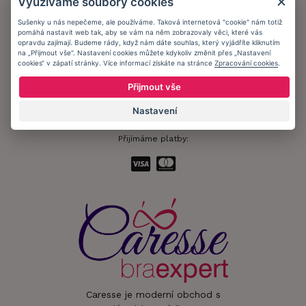
Využíváme soubory cookies
Ochrana osobních údajů
Sušenky u nás nepečeme, ale používáme. Taková internetová "cookie" nám totiž
pomáhá nastavit web tak, aby se vám na něm zobrazovaly věci, které vás
Informační memorandum
opravdu zajímají. Budeme rády, když nám dáte souhlas, který vyjádříte kliknutím
na „Přijmout vše“. Nastavení cookies můžete kdykoliv změnit přes „Nastavení
cookies“ v zápatí stránky. Více informací získáte na stránce
Zpracování cookies
.
Zůstaňte s námi v kontaktu.
Přijmout vše
Nastavení
Přijímáme platby:
Caresse je moderní obchod s