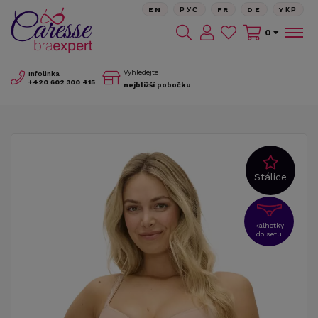
EN
РУС
FR
DE
YКР
0
Vyhledejte
Infolinka
+420
602 300 415
nejbližší pobočku
Stálice
kalhotky
do setu