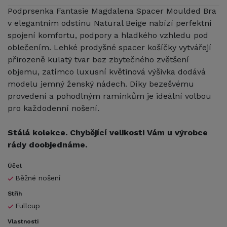
Podprsenka Fantasie Magdalena Spacer Moulded Bra
v elegantním odstínu Natural Beige nabízí perfektní
spojení komfortu, podpory a hladkého vzhledu pod
oblečením. Lehké prodyšné spacer košíčky vytvářejí
přirozeně kulatý tvar bez zbytečného zvětšení
objemu, zatímco luxusní květinová výšivka dodává
modelu jemný ženský nádech. Díky bezešvému
provedení a pohodlným ramínkům je ideální volbou
pro každodenní nošení.
Stálá kolekce. Chybějící velikosti Vám u výrobce
rády doobjednáme.
Účel
Běžné nošení
Střih
Fullcup
Vlastnosti