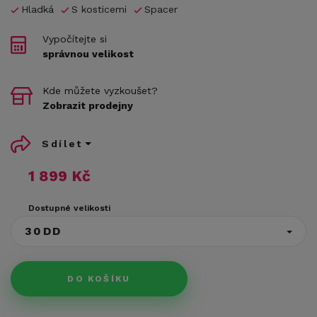
Hladká
S kosticemi
Spacer
Vypočítejte si
správnou velikost
Kde můžete vyzkoušet?
Zobrazit prodejny
Sdílet
1 899 Kč
Dostupné velikosti
30DD
DO KOŠÍKU