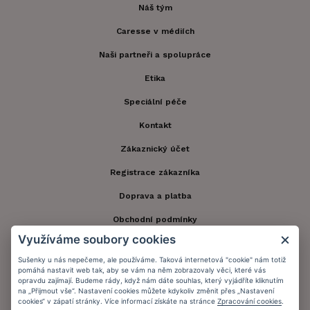
Náš tým
Caresse v médiích
Naši partneři a spolupráce
Etika
Speciální péče
Kontakt
Zákaznický účet
Registrace zákazníka
Doprava a platba
Obchodní podmínky
Využíváme soubory cookies
Ochrana osobních údajů
Sušenky u nás nepečeme, ale používáme. Taková internetová "cookie" nám totiž
Informační memorandum
pomáhá nastavit web tak, aby se vám na něm zobrazovaly věci, které vás
opravdu zajímají. Budeme rády, když nám dáte souhlas, který vyjádříte kliknutím
na „Přijmout vše“. Nastavení cookies můžete kdykoliv změnit přes „Nastavení
cookies“ v zápatí stránky. Více informací získáte na stránce
Zpracování cookies
.