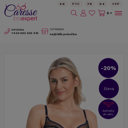
EN
РУС
FR
DE
YКР
0
Vyhledejte
Infolinka
+420
602 300 415
nejbližší pobočku
-20%
Sleva
kalhotky
do setu