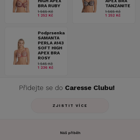
HIGH APEX
APEX BRA
BRA RUBY
TANZANITE
1 565 Kč
1 565 Kč
1 252 Kč
1 252 Kč
Podprsenka
SAMANTA
PERLA A143
SOFT HIGH
APEX BRA
ROSY
1 545 Kč
1 236 Kč
Přidejte se do
Caresse Clubu!
ZJISTIT VÍCE
Náš příběh