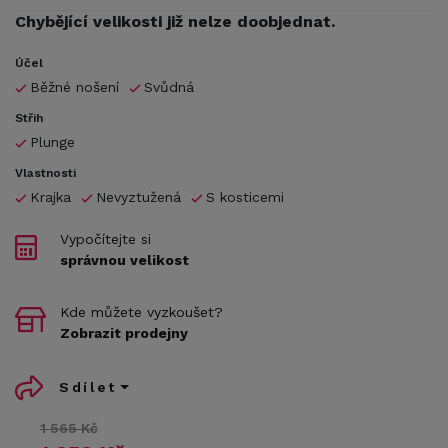
Chybějící velikosti již nelze doobjednat.
Účel
Běžné nošení
Svůdná
Střih
Plunge
Vlastnosti
Krajka
Nevyztužená
S kosticemi
Vypočítejte si
správnou velikost
Kde můžete vyzkoušet?
Zobrazit prodejny
Sdílet
1 565 Kč