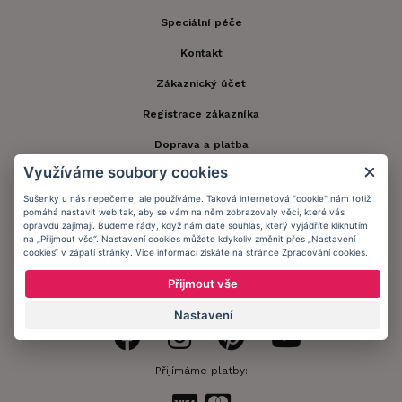
Speciální péče
Kontakt
Zákaznický účet
Registrace zákazníka
Doprava a platba
Využíváme soubory cookies
Obchodní podmínky
Sušenky u nás nepečeme, ale používáme. Taková internetová "cookie" nám totiž
Ochrana osobních údajů
pomáhá nastavit web tak, aby se vám na něm zobrazovaly věci, které vás
opravdu zajímají. Budeme rády, když nám dáte souhlas, který vyjádříte kliknutím
Informační memorandum
na „Přijmout vše“. Nastavení cookies můžete kdykoliv změnit přes „Nastavení
cookies“ v zápatí stránky. Více informací získáte na stránce
Zpracování cookies
.
Přijmout vše
Zůstaňte s námi v kontaktu.
Nastavení
Přijímáme platby: