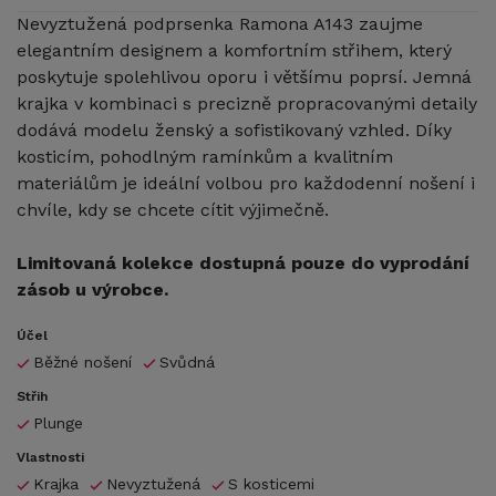
Nevyztužená podprsenka Ramona A143 zaujme
elegantním designem a komfortním střihem, který
poskytuje spolehlivou oporu i většímu poprsí. Jemná
krajka v kombinaci s precizně propracovanými detaily
dodává modelu ženský a sofistikovaný vzhled. Díky
kosticím, pohodlným ramínkům a kvalitním
materiálům je ideální volbou pro každodenní nošení i
chvíle, kdy se chcete cítit výjimečně.
Limitovaná kolekce dostupná pouze do vyprodání
zásob u výrobce.
Účel
Běžné nošení
Svůdná
Střih
Plunge
Vlastnosti
Krajka
Nevyztužená
S kosticemi