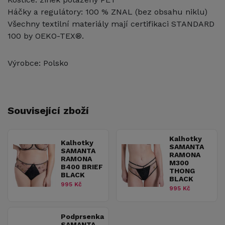
Háčky a regulátory: 100 % ZNAL (bez obsahu niklu)
Všechny textilní materiály mají certifikaci STANDARD
100 by OEKO-TEX®.
Výrobce: Polsko
Související zboží
Kalhotky
Kalhotky
SAMANTA
SAMANTA
RAMONA
RAMONA
M300
B400 BRIEF
THONG
BLACK
BLACK
995 Kč
995 Kč
Podprsenka
SAMANTA