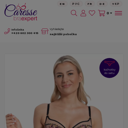
EN
РУС
FR
DE
YКР
0
Vyhledejte
Infolinka
+420
602 300 415
nejbližší pobočku
kalhotky
do setu