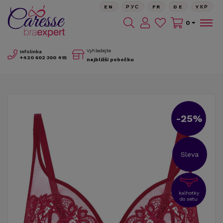
EN
РУС
FR
DE
YКР
0
Vyhledejte
Infolinka
+420
602 300 415
nejbližší pobočku
-25%
Sleva
kalhotky
do setu