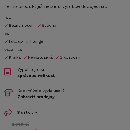
Tento produkt již nelze u výrobce doobjednat.
Účel
Běžné nošení
Svůdná
Střih
Fullcup
Plunge
Vlastnosti
Krajka
Nevyztužená
S kosticemi
Vypočítejte si
správnou velikost
Kde můžete vyzkoušet?
Zobrazit prodejny
Sdílet
2 590 Kč