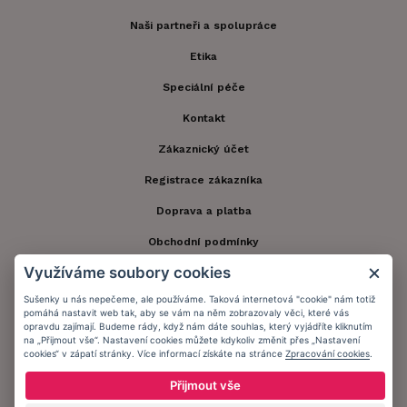
Naši partneři a spolupráce
Etika
Speciální péče
Kontakt
Zákaznický účet
Registrace zákazníka
Doprava a platba
Obchodní podmínky
Využíváme soubory cookies
Ochrana osobních údajů
Sušenky u nás nepečeme, ale používáme. Taková internetová "cookie" nám totiž
Informační memorandum
pomáhá nastavit web tak, aby se vám na něm zobrazovaly věci, které vás
opravdu zajímají. Budeme rády, když nám dáte souhlas, který vyjádříte kliknutím
na „Přijmout vše“. Nastavení cookies můžete kdykoliv změnit přes „Nastavení
cookies“ v zápatí stránky. Více informací získáte na stránce
Zpracování cookies
.
Zůstaňte s námi v kontaktu.
Přijmout vše