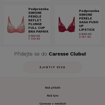
Podprsenka
Podprsenka
SIMONE
SIMONE
PÉRÈLE
PÉRÈLE
REFLET
SAGA PUSH
PLUNGE
UP
FULL CUP
LIPSTICK
BRA PAPAYA
2 890 Kč
2 190 Kč
2 167 Kč
1 752 Kč
Přidejte se do
Caresse Clubu!
ZJISTIT VÍCE
Náš příběh
Náš tým
Caresse v médiích