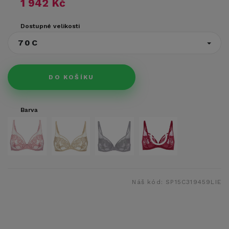
1 942 Kč
Dostupné velikosti
70C
DO KOŠÍKU
Barva
Náš kód:
SP15C319459LIE