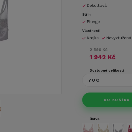
Dekoltová
Střih
Plunge
Vlastnosti
Krajka
Nevyztužená
2 590 Kč
1 942 Kč
Dostupné velikosti
70C
DO KOŠÍKU
Barva