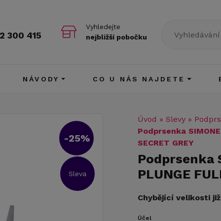
Vyhledejte
2 300 415
nejbližší pobočku
NÁVODY
CO U NÁS NAJDETE
Úvod
»
Slevy
»
Podprs
Podprsenka SIMONE
-25%
SECRET GREY
Podprsenka
PLUNGE FUL
Sleva
Chybějící velikosti j
Účel