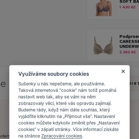
SOFT BA
1 430 Kč
Podprse
CARESSE
UNDERW
2 390 Kč
Využíváme soubory cookies
 se do
Caresse Clubu!
Sušenky u nás nepečeme, ale používáme.
ZJIS
Taková internetová "cookie" nám totiž pomáhá
nastavit web tak, aby se vám na něm
zobrazovaly věci, které vás opravdu zajímají.
Budeme rády, když nám dáte souhlas, který
vyjádříte kliknutím na „Přijmout vše“. Nastavení
cookies můžete kdykoliv změnit přes „Nastavení
Náš příběh
Zákaznický účet
cookies“ v zápatí stránky. Více informací získáte
Náš tým
Registrace
na stránce
Zpracování cookies
.
oderní obchod s