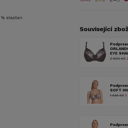
 % elastan
Související zbož
Podprse
ORLANDO
EYE SH
2 890 Kč
2
Podprse
SOFT HI
1 645 Kč
1 
Podprse