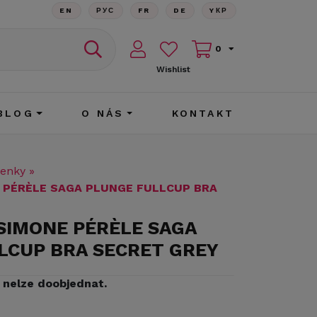
EN
РУС
FR
DE
YКР
0
Wishlist
BLOG
O NÁS
KONTAKT
enky
»
 PÉRÈLE SAGA PLUNGE FULLCUP BRA
 SIMONE PÉRÈLE SAGA
LCUP BRA SECRET GREY
iž nelze doobjednat.