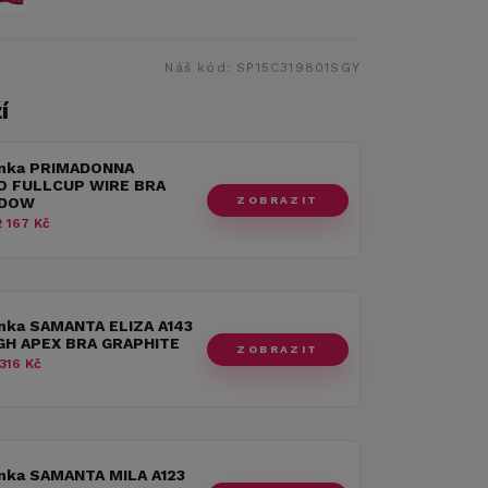
Náš kód:
SP15C319801SGY
í
nka PRIMADONNA
 FULLCUP WIRE BRA
ZOBRAZIT
ADOW
 167 Kč
nka SAMANTA ELIZA A143
GH APEX BRA GRAPHITE
ZOBRAZIT
316 Kč
nka SAMANTA MILA A123