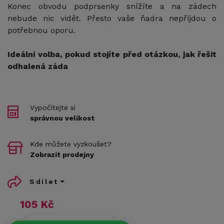
Konec obvodu podprsenky snížíte a na zádech
nebude nic vidět. Přesto vaše ňadra nepřijdou o
potřebnou oporu.
Ideální volba, pokud stojíte před otázkou, jak řešit
odhalená záda
Vypočítejte si
správnou velikost
Kde můžete vyzkoušet?
Zobrazit prodejny
Sdílet
105 Kč