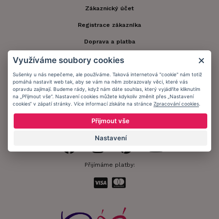
Zákaznický účet
Registrace zákazníka
Doprava a platba
Obchodní podmínky
Využíváme soubory cookies
Sušenky u nás nepečeme, ale používáme. Taková internetová "cookie" nám totiž
Ochrana osobních údajů
pomáhá nastavit web tak, aby se vám na něm zobrazovaly věci, které vás
opravdu zajímají. Budeme rády, když nám dáte souhlas, který vyjádříte kliknutím
Informační memorandum
na „Přijmout vše“. Nastavení cookies můžete kdykoliv změnit přes „Nastavení
cookies“ v zápatí stránky. Více informací získáte na stránce
Zpracování cookies
.
Zůstaňte s námi v kontaktu.
Přijmout vše
Nastavení
Přijímáme platby: