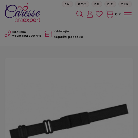
EN
РУС
FR
DE
YКР
0
Vyhledejte
Infolinka
+420
602 300 415
nejbližší pobočku