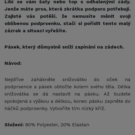
Líbí se vám šaty nebo top s odhalenými zády.
Jenže máte prsa, která zkrátka podporu potřebují.
Zajisté vás potěší, že nemusíte měnit svoji
oblíbenou podprsenku, stačí si pořídit tento malý
zázrak a situaci vyřešíte.
Pásek, který důmyslně sníží zapínání na zádech.
Návod:
Nejdříve zahákněte snižovátko do oček na
podprsence a pásek obtočte kolem svého těla. Délka
snižovátka se dá nastavit na pásku. Až budete
spokojená s výškou a délkou, konec pásku zapněte do
háčků podprsenky. Vytvoříte tím nízký kříž.
Složení:
80% Polyester, 20% Elastan