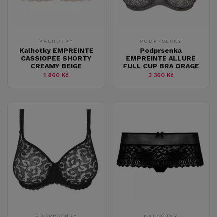
KALHOTKY
PODPRSENKY
Kalhotky EMPREINTE
Podprsenka
CASSIOPÉE SHORTY
EMPREINTE ALLURE
CREAMY BEIGE
FULL CUP BRA ORAGE
1 860 Kč
3 360 Kč
PODPRSENKY
KALHOTKY