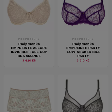
PODPRSENKY
PODPRSENKY
Podprsenka
Podprsenka
EMPREINTE ALLURE
EMPREINTE PARTY
INVISIBLE FULL CUP
LOW-NECKED BRA
BRA AMANDE
PARTY
3 420 Kč
3 210 Kč