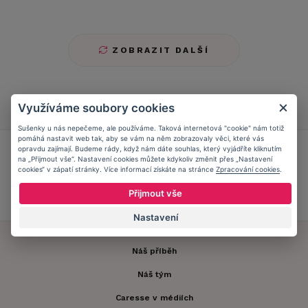
ZOBRAZIT DALŠÍ
Využíváme soubory cookies
1
2
Sušenky u nás nepečeme, ale používáme. Taková internetová "cookie" nám totiž
pomáhá nastavit web tak, aby se vám na něm zobrazovaly věci, které vás
Přidejte se do
Caresse Clubu!
opravdu zajímají. Budeme rády, když nám dáte souhlas, který vyjádříte kliknutím
na „Přijmout vše“. Nastavení cookies můžete kdykoliv změnit přes „Nastavení
cookies“ v zápatí stránky. Více informací získáte na stránce
Zpracování cookies
.
ZJISTIT VÍCE
Přijmout vše
Nastavení
Náš příběh
Náš tým
Caresse v médiích