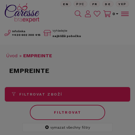
EN
РУС
FR
DE
YКР
0
Vyhledejte
Infolinka
+420
602 300 415
nejbližší pobočku
Úvod
»
EMPREINTE
EMPREINTE
FILTROVAT ZBOŽÍ
FILTROVAT
vymazat všechny filtry