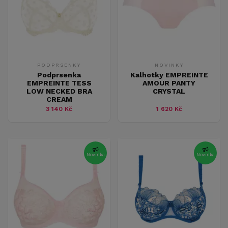
PODPRSENKY
NOVINKY
Podprsenka
Kalhotky EMPREINTE
EMPREINTE TESS
AMOUR PANTY
LOW NECKED BRA
CRYSTAL
CREAM
3 140 Kč
1 620 Kč
Novinka
Novinka