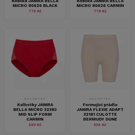
Košilka JANIRA BELLA
Košilka JANIRA BELLA
MICRO 80626 BLACK
MICRO 80626 CARMIN
779 Kč
779 Kč
KALHOTKY
KALHOTKY
Kalhotky JANIRA
Formující prádlo
BELLA MICRO 32383
JANIRA FLEXIE ADAPT
MID SLIP FORM
32181 CULOTTE
CARMIN
BERMUDY DUNE
540 Kč
524 Kč