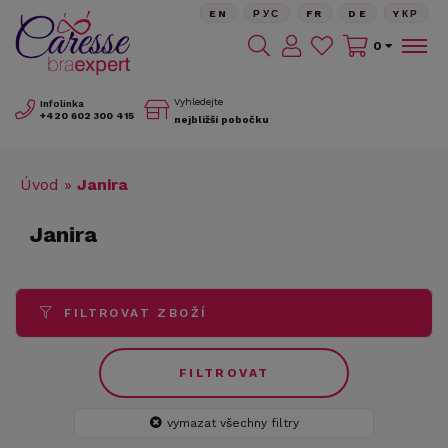
EN
РУС
FR
DE
YКР
0
Vyhledejte
Infolinka
+420
602 300 415
nejbližší pobočku
Úvod
»
Janira
Janira
FILTROVAT ZBOŽÍ
FILTROVAT
vymazat všechny filtry