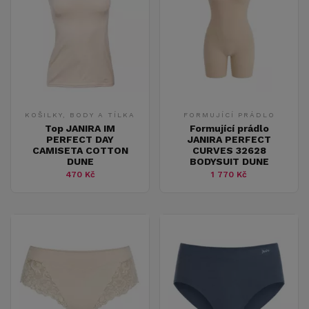
KOŠILKY, BODY A TÍLKA
FORMUJÍCÍ PRÁDLO
Top JANIRA IM
Formující prádlo
PERFECT DAY
JANIRA PERFECT
CAMISETA COTTON
CURVES 32628
DUNE
BODYSUIT DUNE
470 Kč
1 770 Kč