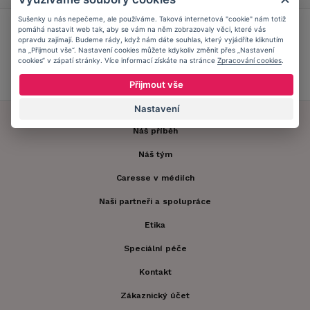
Sušenky u nás nepečeme, ale používáme. Taková internetová "cookie" nám totiž
Přidejte se do
Caresse Clubu!
pomáhá nastavit web tak, aby se vám na něm zobrazovaly věci, které vás
opravdu zajímají. Budeme rády, když nám dáte souhlas, který vyjádříte kliknutím
na „Přijmout vše“. Nastavení cookies můžete kdykoliv změnit přes „Nastavení
cookies“ v zápatí stránky. Více informací získáte na stránce
Zpracování cookies
.
ZJISTIT VÍCE
Přijmout vše
Nastavení
Náš příběh
Náš tým
Caresse v médiích
Naši partneři a spolupráce
Etika
Speciální péče
Kontakt
Zákaznický účet