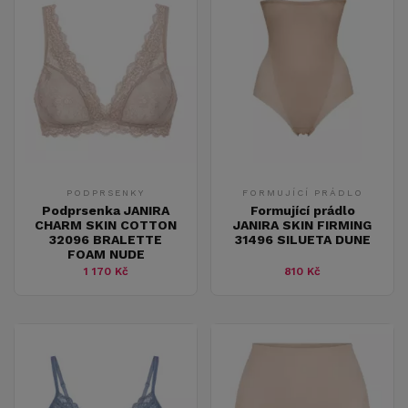
PODPRSENKY
FORMUJÍCÍ PRÁDLO
Podprsenka JANIRA
Formující prádlo
CHARM SKIN COTTON
JANIRA SKIN FIRMING
32096 BRALETTE
31496 SILUETA DUNE
FOAM NUDE
1 170 Kč
810 Kč