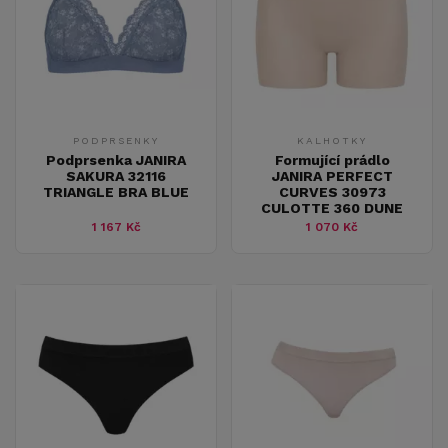
PODPRSENKY
KALHOTKY
Podprsenka JANIRA
Formující prádlo
SAKURA 32116
JANIRA PERFECT
TRIANGLE BRA BLUE
CURVES 30973
CULOTTE 360 DUNE
1 167 Kč
1 070 Kč