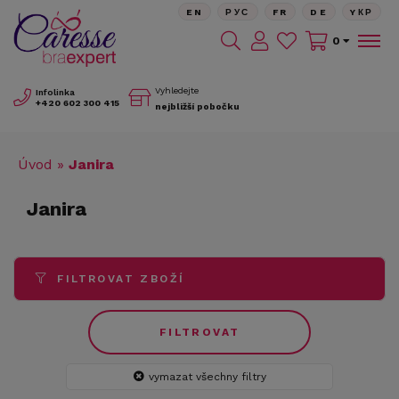
EN
РУС
FR
DE
YКР
0
Vyhledejte
Infolinka
+420
602 300 415
nejbližší pobočku
Úvod
»
Janira
Janira
FILTROVAT ZBOŽÍ
FILTROVAT
vymazat všechny filtry