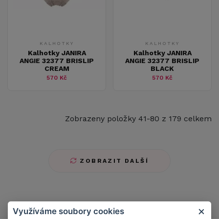
KALHOTKY
KALHOTKY
Kalhotky JANIRA
Kalhotky JANIRA
ANGIE 32377 BRISLIP
ANGIE 32377 BRISLIP
CREAM
BLACK
570 Kč
570 Kč
Zobrazeny položky 41-80 z 179 celkem
ZOBRAZIT DALŠÍ
1
2
3
4
5
Využíváme soubory cookies