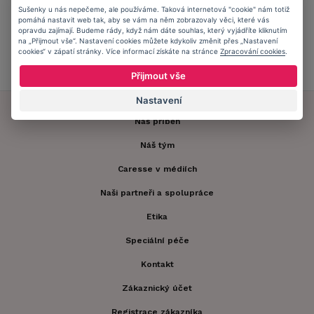
Sušenky u nás nepečeme, ale používáme. Taková internetová "cookie" nám totiž
Přidejte se do
Caresse Clubu!
pomáhá nastavit web tak, aby se vám na něm zobrazovaly věci, které vás
opravdu zajímají. Budeme rády, když nám dáte souhlas, který vyjádříte kliknutím
na „Přijmout vše“. Nastavení cookies můžete kdykoliv změnit přes „Nastavení
cookies“ v zápatí stránky. Více informací získáte na stránce
Zpracování cookies
.
ZJISTIT VÍCE
Přijmout vše
Nastavení
Náš příběh
Náš tým
Caresse v médiích
Naši partneři a spolupráce
Etika
Speciální péče
Kontakt
Zákaznický účet
Registrace zákazníka