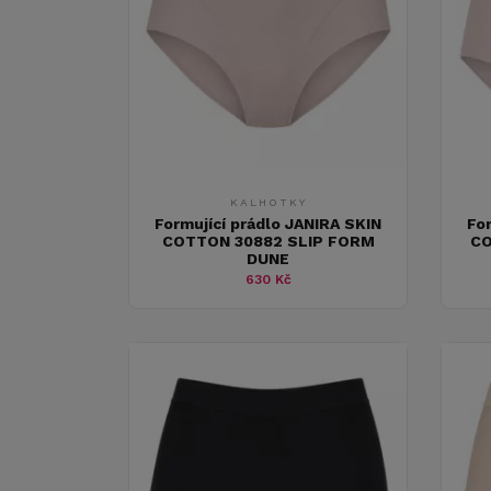
KALHOTKY
Formující prádlo JANIRA SKIN
Fo
COTTON 30882 SLIP FORM
CO
DUNE
630 Kč