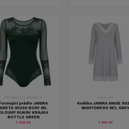
FORMUJÍCÍ PRÁDLO
KOŠILKY
Formující prádlo JANIRA
Košilka JANIRA ANGIE 60
GRETA 45266 BODY ML
NIGHTDRESS M/L GRE
DLOUHÝ RUKÁV KRAJKA
BOTTLE GREEN
1 435 Kč
1 350 Kč