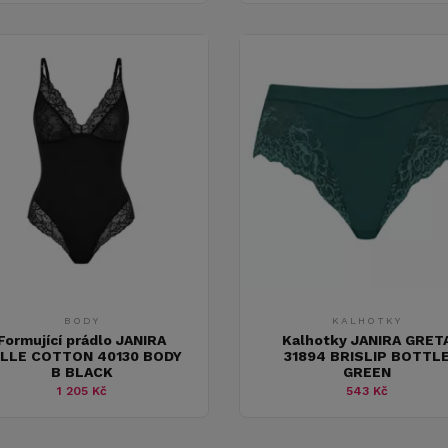
BODY
KALHOTKY
Formující prádlo JANIRA
Kalhotky JANIRA GRET
LLE COTTON 40130 BODY
31894 BRISLIP BOTTL
B BLACK
GREEN
1 205 Kč
543 Kč