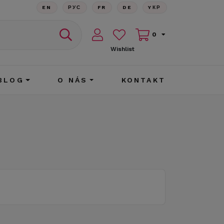
EN
РУС
FR
DE
YКР
0
Wishlist
BLOG
O NÁS
KONTAKT