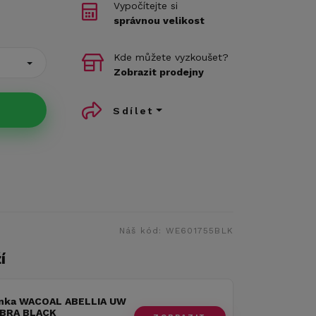
Vypočítejte si
správnou velikost
Kde můžete vyzkoušet?
Zobrazit prodejny
Sdílet
Náš kód:
WE601755BLK
í
nka WACOAL ABELLIA UW
BRA BLACK