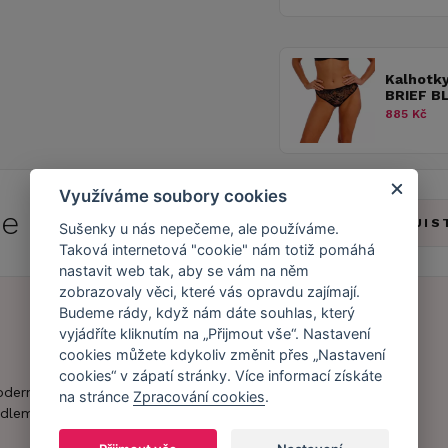
Kalhotk
BRIEF B
885 Kč
Využíváme soubory cookies
 se do
Caresse Clubu!
ZJIS
Sušenky u nás nepečeme, ale používáme.
Taková internetová "cookie" nám totiž pomáhá
nastavit web tak, aby se vám na něm
zobrazovaly věci, které vás opravdu zajímají.
Budeme rády, když nám dáte souhlas, který
vyjádříte kliknutím na „Přijmout vše“. Nastavení
Náš příběh
Zákaznický účet
cookies můžete kdykoliv změnit přes „Nastavení
cookies“ v zápatí stránky. Více informací získáte
Náš tým
Registrace
oderní obchod s
na stránce
Zpracování cookies
.
zákazníka
dlem.
Caresse v
médiích
Doprava a platba