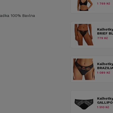
1 769 Kč
adka 100% Bavlna
Kalhotk
BRIEF B
779 Kč
Kalhotk
BRAZILI
1 089 Kč
Kalhotk
GALLIPO
1 510 Kč