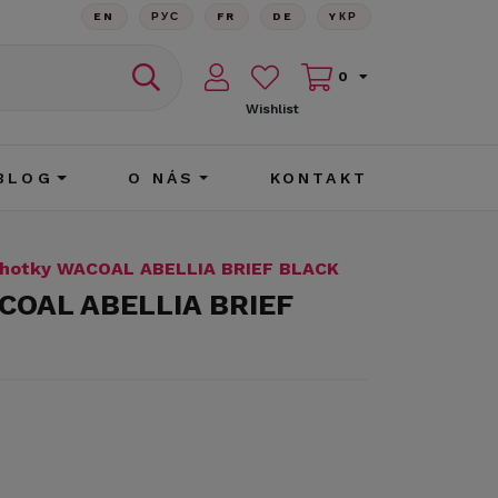
EN
РУС
FR
DE
YКР
0
Wishlist
BLOG
O NÁS
KONTAKT
lhotky WACOAL ABELLIA BRIEF BLACK
COAL ABELLIA BRIEF