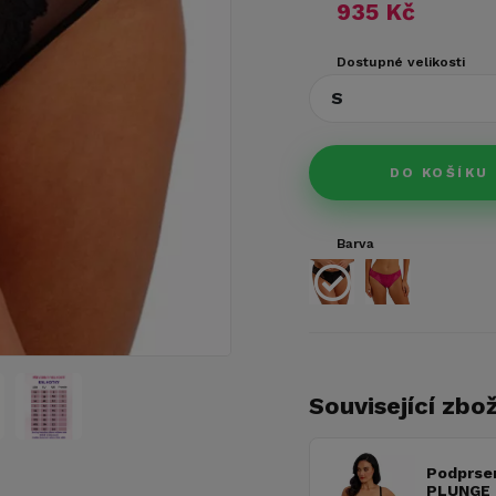
935 Kč
Dostupné velikosti
S
DO KOŠÍKU
Barva
Související zbož
Podprse
PLUNGE 