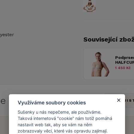
yester
Související zbož
Podprse
HALFCUP
1 450 Kč
 se do
Caresse Clubu!
ZJIS
Využíváme soubory cookies
Sušenky u nás nepečeme, ale používáme.
Taková internetová "cookie" nám totiž pomáhá
nastavit web tak, aby se vám na něm
zobrazovaly věci, které vás opravdu zajímají.