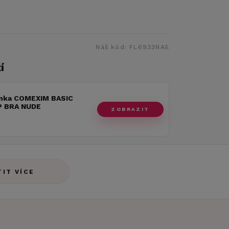
Náš kód:
FL6933NAE
í
nka COMEXIM BASIC
 BRA NUDE
ZOBRAZIT
TIT VÍCE