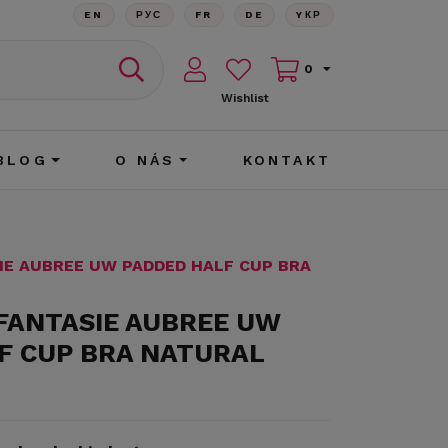
EN
РУС
FR
DE
YКР
0
Wishlist
BLOG
O NÁS
KONTAKT
IE AUBREE UW PADDED HALF CUP BRA
 FANTASIE AUBREE UW
F CUP BRA NATURAL