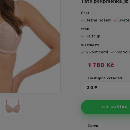
Tato podprsenka již
Účel
Běžné nošení
Svate
Střih
Halfcup
Vlastnosti
S kosticemi
Vypodl
1 780 Kč
Dostupné velikosti
30F
DO KOŠÍKU
Barva