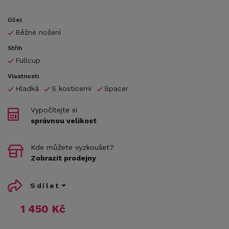
Účel
Běžné nošení
Střih
Fullcup
Vlastnosti
Hladká
S kosticemi
Spacer
Vypočítejte si
správnou velikost
Kde můžete vyzkoušet?
Zobrazit prodejny
Sdílet
1 450 Kč