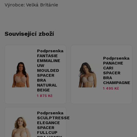
Výrobce: Velká Británie
Související zboží
Podprsenka
FANTASIE
Podprsenka
EMMALINE
PANACHE
UW
CARI
MOULDED
SPACER
SPACER
BRA
BRA
CHAMPAGNE
NATURAL
1 495 Kč
BEIGE
1 875 Kč
Podprsenka
SCULPTRESSE
ELEGANCE
SPACER
FULLCUP