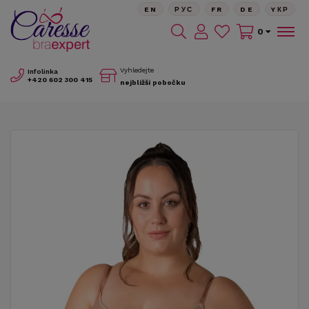
EN
РУС
FR
DE
YКР
0
Vyhledejte
Infolinka
+420
602 300 415
nejbližší pobočku