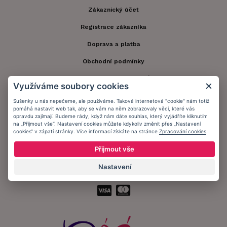
Zákaznický účet
Registrace zákazníka
Doprava a platba
Obchodní podmínky
Ochrana osobních údajů
Využíváme soubory cookies
Informační memorandum
Sušenky u nás nepečeme, ale používáme. Taková internetová "cookie" nám totiž
pomáhá nastavit web tak, aby se vám na něm zobrazovaly věci, které vás
opravdu zajímají. Budeme rády, když nám dáte souhlas, který vyjádříte kliknutím
na „Přijmout vše“. Nastavení cookies můžete kdykoliv změnit přes „Nastavení
Zůstaňte s námi v kontaktu.
cookies“ v zápatí stránky. Více informací získáte na stránce
Zpracování cookies
.
Přijmout vše
Nastavení
Přijímáme platby: