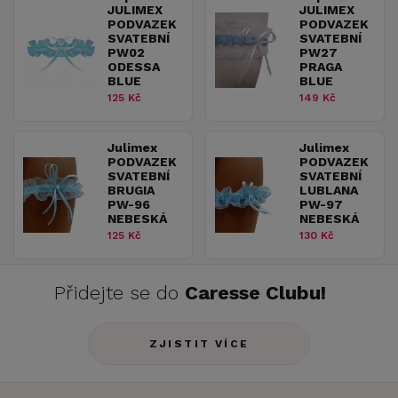
JULIMEX
JULIMEX
PODVAZEK
PODVAZEK
SVATEBNÍ
SVATEBNÍ
PW02
PW27
ODESSA
PRAGA
BLUE
BLUE
125 Kč
149 Kč
Julimex
Julimex
PODVAZEK
PODVAZEK
SVATEBNÍ
SVATEBNÍ
BRUGIA
LUBLANA
PW-96
PW-97
NEBESKÁ
NEBESKÁ
125 Kč
130 Kč
Přidejte se do
Caresse Clubu!
ZJISTIT VÍCE