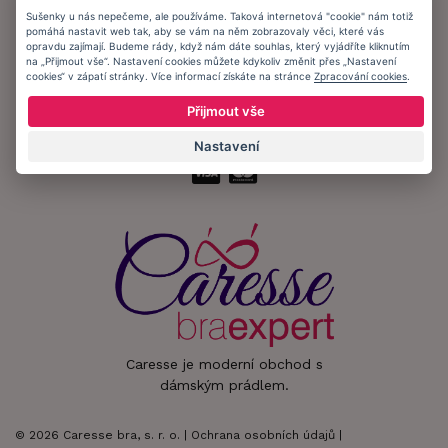
Sušenky u nás nepečeme, ale používáme. Taková internetová "cookie" nám totiž
pomáhá nastavit web tak, aby se vám na něm zobrazovaly věci, které vás
Zůstaňte s námi v kontaktu.
opravdu zajímají. Budeme rády, když nám dáte souhlas, který vyjádříte kliknutím
na „Přijmout vše“. Nastavení cookies můžete kdykoliv změnit přes „Nastavení
cookies“ v zápatí stránky. Více informací získáte na stránce
Zpracování cookies
.
Přijmout vše
Přijímáme platby:
Nastavení
Caresse je moderní obchod s
dámským prádlem.
© 2026 Caresse bra, s. r. o. |
Ochrana osobních údajů
|