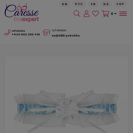
EN
РУС
FR
DE
YКР
0
Vyhledejte
Infolinka
+420
602 300 415
nejbližší pobočku