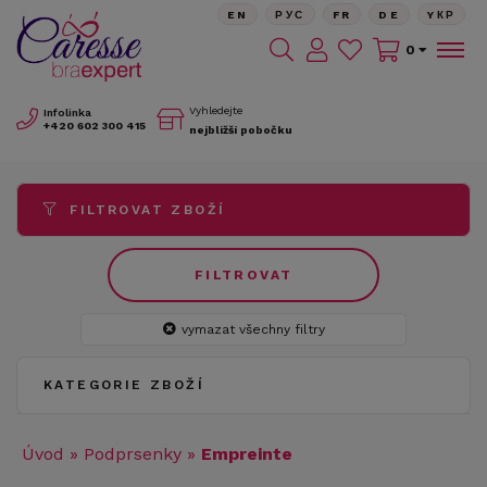
EN
РУС
FR
DE
YКР
0
Vyhledejte
Infolinka
+420
602 300 415
nejbližší pobočku
FILTROVAT ZBOŽÍ
FILTROVAT
vymazat všechny filtry
KATEGORIE ZBOŽÍ
Úvod
»
Podprsenky
»
Empreinte