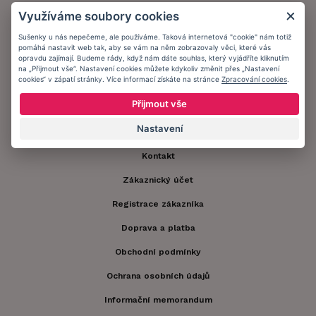
Náš příběh
Využíváme soubory cookies
Náš tým
Sušenky u nás nepečeme, ale používáme. Taková internetová "cookie" nám totiž
pomáhá nastavit web tak, aby se vám na něm zobrazovaly věci, které vás
opravdu zajímají. Budeme rády, když nám dáte souhlas, který vyjádříte kliknutím
Caresse v médiích
na „Přijmout vše“. Nastavení cookies můžete kdykoliv změnit přes „Nastavení
cookies“ v zápatí stránky. Více informací získáte na stránce
Zpracování cookies
.
Naši partneři a spolupráce
Přijmout vše
Etika
Nastavení
Speciální péče
Kontakt
Zákaznický účet
Registrace zákazníka
Doprava a platba
Obchodní podmínky
Ochrana osobních údajů
Informační memorandum