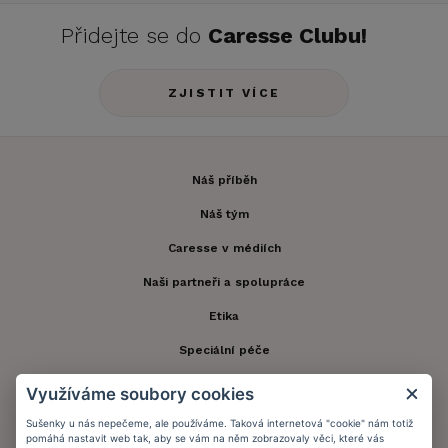
Přidejte se do
Caresse Clubu!
ZJISTIT VÍCE
Náš příběh
Náš tým
Caresse v médiích
Naši partneři a spolupráce
Etika
Speciální péče
Kontakt
Využíváme soubory cookies
Zákaznický účet
Sušenky u nás nepečeme, ale používáme. Taková internetová "cookie" nám totiž
pomáhá nastavit web tak, aby se vám na něm zobrazovaly věci, které vás