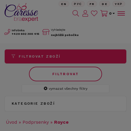
EN
РУС
FR
DE
YКР
0
Vyhledejte
Infolinka
+420
602 300 415
nejbližší pobočku
FILTROVAT ZBOŽÍ
FILTROVAT
vymazat všechny filtry
KATEGORIE ZBOŽÍ
Úvod
»
Podprsenky
»
Royce