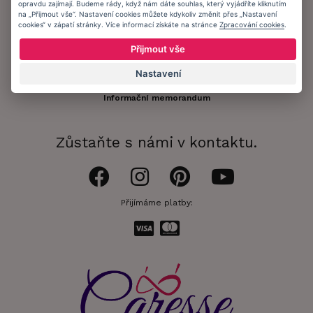
Registrace zákazníka
opravdu zajímají. Budeme rády, když nám dáte souhlas, který vyjádříte kliknutím
na „Přijmout vše“. Nastavení cookies můžete kdykoliv změnit přes „Nastavení
cookies“ v zápatí stránky. Více informací získáte na stránce
Zpracování cookies
.
Doprava a platba
Přijmout vše
Obchodní podmínky
Nastavení
Ochrana osobních údajů
Informační memorandum
Zůstaňte s námi v kontaktu.
Přijímáme platby: