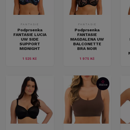
FANTASIE
FANTASIE
Podprsenka
Podprsenka
FANTASIE LUCIA
FANTASIE
UW SIDE
MAGDALENA UW
SUPPORT
BALCONETTE
MIDNIGHT
BRA NOIR
1 525 Kč
1 975 Kč
Stálice