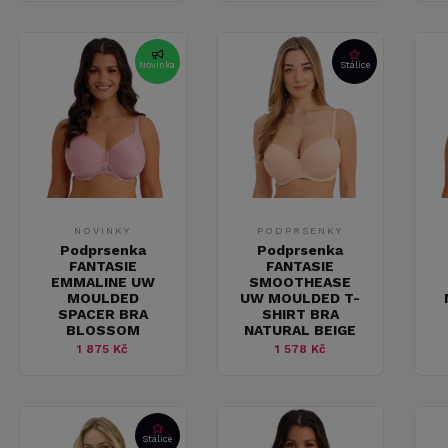
Novinka
Stálice
NOVINKY
PODPRSENKY
Podprsenka
Podprsenka
FANTASIE
FANTASIE
EMMALINE UW
SMOOTHEASE
MOULDED
UW MOULDED T-
SPACER BRA
SHIRT BRA
BLOSSOM
NATURAL BEIGE
1 875 Kč
1 578 Kč
Stálice