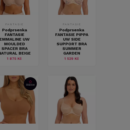
FANTASIE
FANTASIE
Podprsenka
Podprsenka
FANTASIE
FANTASIE PIPPA
EMMALINE UW
UW SIDE
MOULDED
SUPPORT BRA
SPACER BRA
SUMMER
NATURAL BEIGE
GARDEN
1 875 Kč
1 529 Kč
Stálice