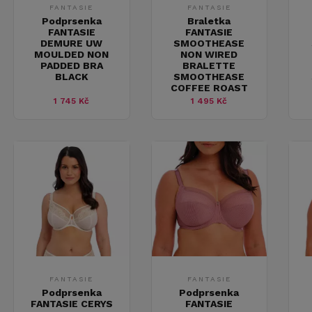
FANTASIE
FANTASIE
Podprsenka
Braletka
FANTASIE
FANTASIE
DEMURE UW
SMOOTHEASE
MOULDED NON
NON WIRED
PADDED BRA
BRALETTE
BLACK
SMOOTHEASE
COFFEE ROAST
1 745 Kč
1 495 Kč
FANTASIE
FANTASIE
Podprsenka
Podprsenka
FANTASIE CERYS
FANTASIE