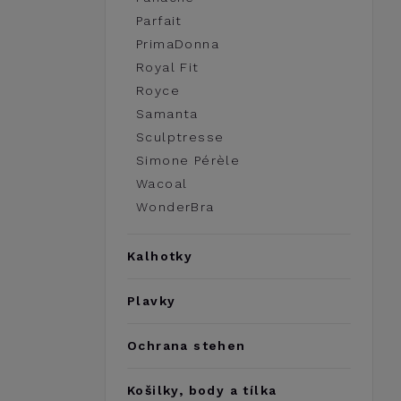
Parfait
PrimaDonna
Royal Fit
Royce
Samanta
Sculptresse
Simone Pérèle
Wacoal
WonderBra
Kalhotky
Plavky
Ochrana stehen
Košilky, body a tílka