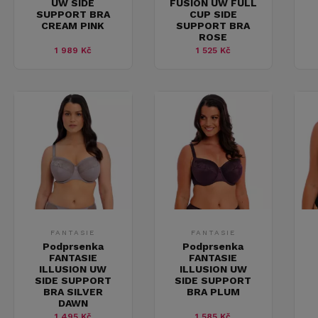
UW SIDE
FUSION UW FULL
SUPPORT BRA
CUP SIDE
CREAM PINK
SUPPORT BRA
ROSE
1 989 Kč
1 525 Kč
FANTASIE
FANTASIE
Podprsenka
Podprsenka
FANTASIE
FANTASIE
ILLUSION UW
ILLUSION UW
SIDE SUPPORT
SIDE SUPPORT
BRA SILVER
BRA PLUM
DAWN
1 495 Kč
1 585 Kč