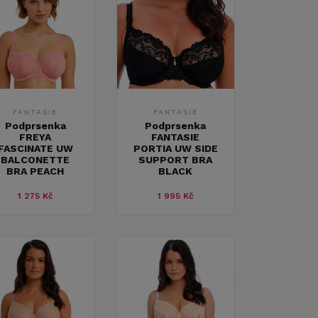
FANTASIE
FANTASIE
Podprsenka
Podprsenka
FREYA
FANTASIE
FASCINATE UW
PORTIA UW SIDE
BALCONETTE
SUPPORT BRA
BRA PEACH
BLACK
1 275 Kč
1 995 Kč