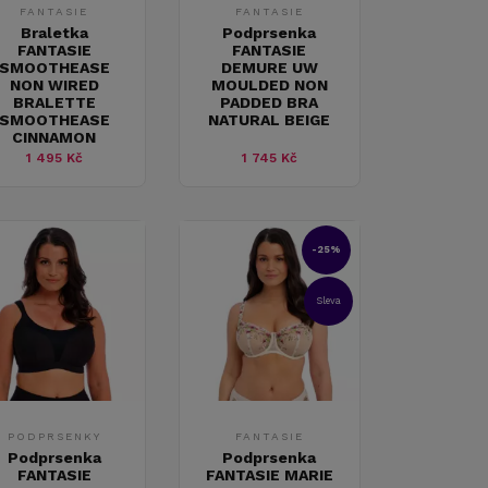
FANTASIE
FANTASIE
Braletka
Podprsenka
FANTASIE
FANTASIE
SMOOTHEASE
DEMURE UW
NON WIRED
MOULDED NON
BRALETTE
PADDED BRA
SMOOTHEASE
NATURAL BEIGE
CINNAMON
1 495 Kč
1 745 Kč
-25%
Sleva
PODPRSENKY
FANTASIE
Podprsenka
Podprsenka
FANTASIE
FANTASIE MARIE