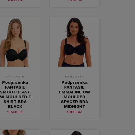
FANTASIE
FANTASIE
Podprsenka
Podprsenka
FANTASIE
FANTASIE
SMOOTHEASE
EMMALINE UW
W MOULDED T-
MOULDED
SHIRT BRA
SPACER BRA
BLACK
MIDNIGHT
1 740 Kč
1 875 Kč