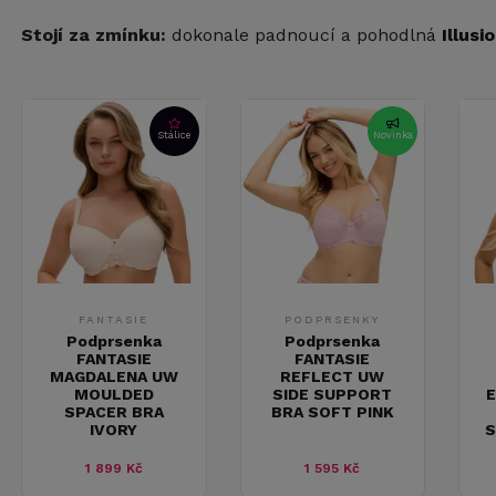
Stojí za zmínku:
dokonale padnoucí a pohodlná
Illusi
Stálice
Novinka
FANTASIE
PODPRSENKY
Podprsenka
Podprsenka
FANTASIE
FANTASIE
MAGDALENA UW
REFLECT UW
MOULDED
SIDE SUPPORT
E
SPACER BRA
BRA SOFT PINK
IVORY
S
1 899 Kč
1 595 Kč