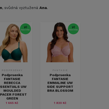
on
, svůdná vyztužená
Ana
.
Novinka
Novinka
PODPRSENKY
FANTASIE
Podprsenka
Podprsenka
FANTASIE
FANTASIE
REBECCA
EMMALINE UW
SSENTIALS UW
SIDE SUPPORT
MOULDED
BRA BLOSSOM
PACER FOREST
GREEN
1 665 Kč
1 820 Kč