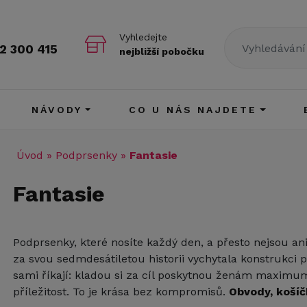
Vyhledejte
2 300 415
nejbližší pobočku
NÁVODY
CO U NÁS NAJDETE
Úvod
»
Podprsenky
»
Fantasie
Fantasie
Podprsenky, které nosíte každý den, a přesto nejsou ani
za svou sedmdesátiletou historii vychytala konstrukci 
sami říkají: kladou si za cíl poskytnou ženám maximum
příležitost. To je krása bez kompromisů.
Obvody, košíč