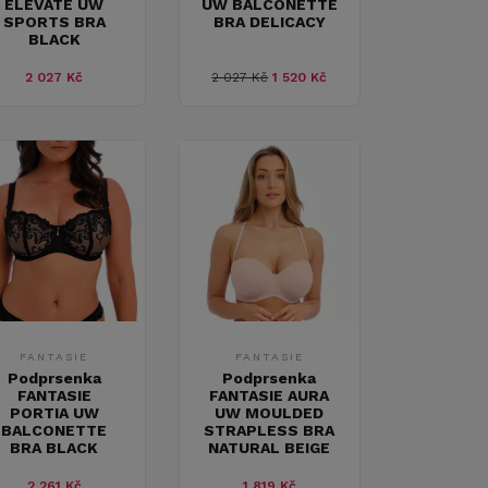
ELEVATE UW
UW BALCONETTE
SPORTS BRA
BRA DELICACY
BLACK
2 027 Kč
2 027 Kč
1 520 Kč
FANTASIE
FANTASIE
Podprsenka
Podprsenka
FANTASIE
FANTASIE AURA
PORTIA UW
UW MOULDED
BALCONETTE
STRAPLESS BRA
BRA BLACK
NATURAL BEIGE
2 261 Kč
1 819 Kč