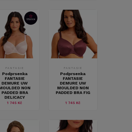
Stálice
FANTASIE
FANTASIE
Podprsenka
Podprsenka
FANTASIE
FANTASIE
DEMURE UW
DEMURE UW
MOULDED NON
MOULDED NON
PADDED BRA
PADDED BRA FIG
DELICACY
1 745 Kč
1 745 Kč