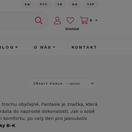
EN
РУС
FR
DE
YКР
0
Wishlist
BLOG
O NÁS
KONTAKT
ŘADIT PODLE:
 trochu obyčejné. Fantasie je značka, která
prádla do naprosté dokonalosti. Jak o sobě
 komfortu, po celý den pro jakoukoliv
ky B-K